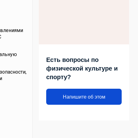
авлениями
С
нальную
Есть вопросы по
физической культуре и
зопасности,
спорту?
и
Напишите об этом