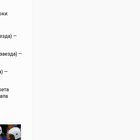
оки:
езда) —
 заезда) —
а) —
кета
тапа