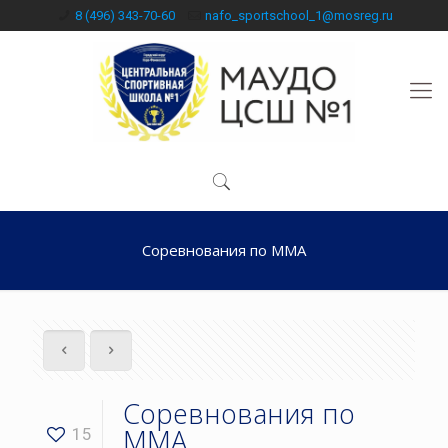
8 (496) 343-70-60
nafo_sportschool_1@mosreg.ru
Соревнования по ММА
Соревнования по
ММА
15