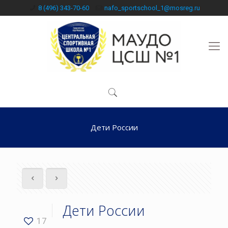
8 (496) 343-70-60
nafo_sportschool_1@mosreg.ru
Дети России
Дети России
17