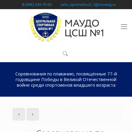
8 (496) 343-70-60
nafo_sportschool_1@mosreg.ru
Соревнования по плаванию, посвящённые 77-й
годовщине Победы в Великой Отечественной
войне среди спортсменов младшего возраста