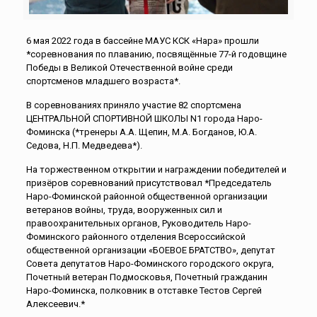
6 мая 2022 года в бассейне МАУС КСК «Нара» прошли
*соревнования по плаванию, посвящённые 77-й годовщине
Победы в Великой Отечественной войне среди
спортсменов младшего возраста*.
В соревнованиях приняло участие 82 спортсмена
ЦЕНТРАЛЬНОЙ СПОРТИВНОЙ ШКОЛЫ N1 города Наро-
Фоминска (*тренеры А.А. Щепин, М.А. Богданов, Ю.А.
Седова, Н.П. Медведева*).
На торжественном открытии и награждении победителей и
призёров соревнований присутствовал *Председатель
Наро-Фоминской районной общественной организации
ветеранов войны, труда, вооруженных сил и
правоохранительных органов, Руководитель Наро-
Фоминского районного отделения Всероссийской
общественной организации «БОЕВОЕ БРАТСТВО», депутат
Совета депутатов Наро-Фоминского городского округа,
Почетный ветеран Подмосковья, Почетный гражданин
Наро-Фоминска, полковник в отставке Тестов Сергей
Алексеевич.*