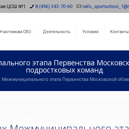
кая ЦСШ №1
8 (496) 343-70-60
nafo_sportschool_1@
Участникам СВО
Деятельность
Условия
Контакты
льного этапа Первенства Московск
подростковых команд
х Межмуниципального этапа Первенства Московской облас
ах Межмуниципального эт