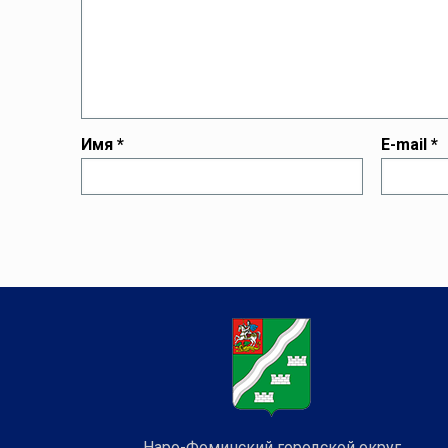
Имя
*
E-mail
*
Наро-Фоминский городской округ