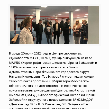
В среду 20 июля 2022 года в Центре спортивных
единоборств МАУ ЦСШ № 1, функционирующем на базе
МАУДО «Хореографическая школа им. Ирины Зайцевой» в
13:00 состоялась встреча заместителя Главы
Администрации Наро-Фоминского городского округа
Натальи Николаевны Трофимовой с участниками секции
тайского бокса программы Губернатора Московской
области «Активное долголетие». На встрече также
присутствовали руководители Центральной спортивной
школы № 1, МАУДО «Хореографическая школа им. Ирины
Зайцевой» и структурного подразделения № 62 МАДОУ
«Детский сад № 5», В.Ю. Соловьев, О.В. Зайцева и Е.А.
Тышковская. На встрече были освещены вопросы