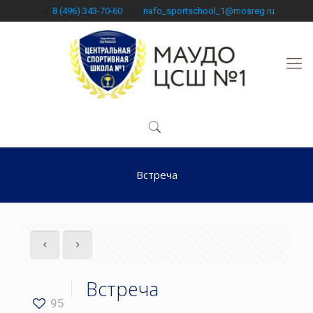
8 (496) 343-70-60
nafo_sportschool_1@mosreg.ru
Встреча
Встреча
95