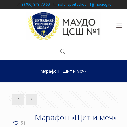
8 (496) 343-70-60
nafo_sportschool_1@mosreg.ru
Марафон «Щит и меч»
Марафон «Щит и меч»
51