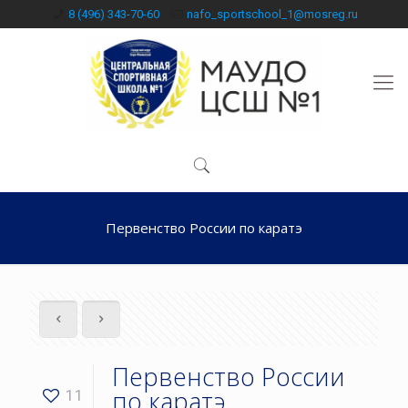
8 (496) 343-70-60
nafo_sportschool_1@mosreg.ru
Первенство России по каратэ
Первенство России
по каратэ
11