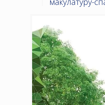
макулатуру-сп