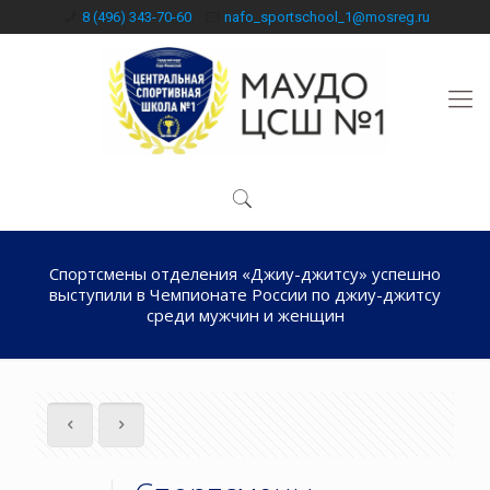
8 (496) 343-70-60
nafo_sportschool_1@mosreg.ru
Спортсмены отделения «Джиу-джитсу» успешно
выступили в Чемпионате России по джиу-джитсу
среди мужчин и женщин