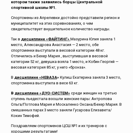
котором также заявились борцы Центральной
спортивной школы №1.
Спортсмены из Апрелевки достойно представили регион и
муниципалитет на этих соревнованиях, о чем
свидетельствует внушительное количество награды.
Так в
дисциплине «ФАЙТИНГ»
Мазурина Юлия заняла 1
место, Александрова Анастасия — 2 место, обе
спортсменки выступали в весовой категории 48 кг.
Отличились и Бехер Мария , выступившая в весовой
категории 52 кг, девушка взяла 1 место, и Кобин Георгий —
весовая категория 85 кг, у него «бронза».
В
дисциплине «НЕВАЗА
»
Кулиш Екатерина заняла 3 место,
спортсменка выступила в весе 63 кг.
В
дисциплине «ДУО-СИСТЕМ»
среди женщин на третью
ступень пьедестала взошли женские пары: Антропова
Ольга/Потлова Мария и Москаленко Оксана/Бехер Мария. В
смешанных парах 3 место заняли Гусарова Елизавета/
Кокин Тимофей.
Поздравляем спортсменов ЦСШ №1 и их тренеров с
хорошими результатами!