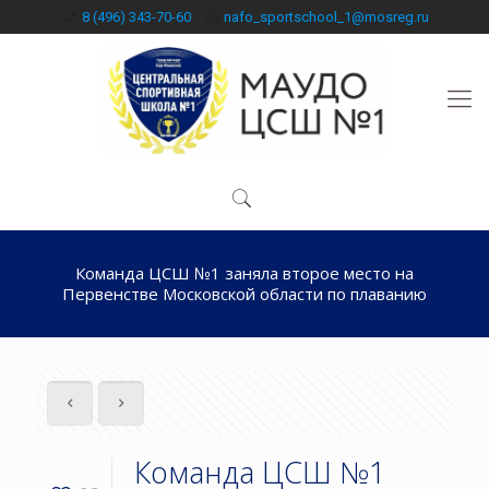
8 (496) 343-70-60
nafo_sportschool_1@mosreg.ru
Команда ЦСШ №1 заняла второе место на
Первенстве Московской области по плаванию
Команда ЦСШ №1