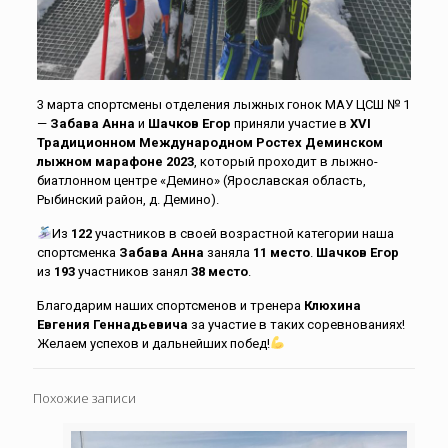
3 марта спортсмены отделения лыжных гонок МАУ ЦСШ № 1
—
Забава
Анна
и
Шачков Егор
приняли участие в
ХVI
Традиционном Международном Ростех Деминском
лыжном марафоне 2023
, который проходит в лыжно-
биатлонном центре «Демино» (Ярославская область,
Рыбинский район, д. Демино).
Из
122
участников в своей возрастной категории наша
спортсменка
Забава Анна
заняла
11
место
.
Шачков Егор
из
193
участников занял
38 место
.
Благодарим наших спортсменов и тренера
Клюхина
Евгения
Геннадьевича
за участие в таких соревнованиях!
Желаем успехов и дальнейших побед!
Похожие записи