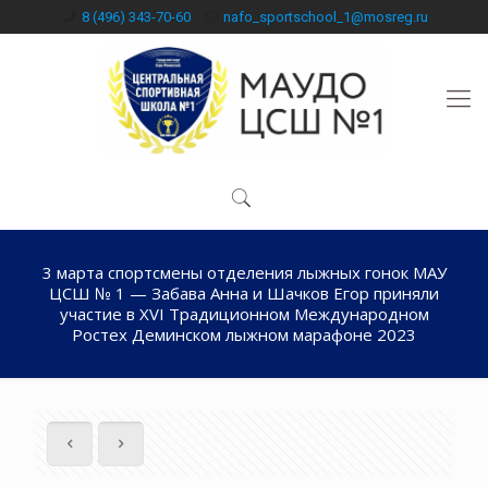
8 (496) 343-70-60
nafo_sportschool_1@mosreg.ru
3 марта спортсмены отделения лыжных гонок МАУ
ЦСШ № 1 — Забава Анна и Шачков Егор приняли
участие в ХVI Традиционном Международном
Ростех Деминском лыжном марафоне 2023