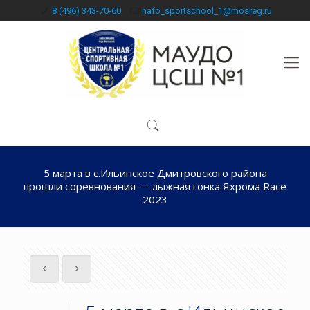
8 (496) 343-70-60
nafo_sportschool_1@mosreg.ru
5 марта в с.Ильинское Дмитровского района
прошли соревнования — лыжная гонка Яхрома Race
2023