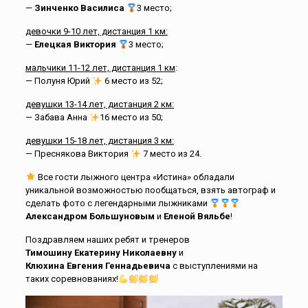
—
Зинченко Василиса
3 место;
девочки 9-10 лет, дистанция 1 км:
—
Елецкая Виктория
3 место;
мальчики 11-12 лет, дистанция 1 км
:
— Полуня Юрий
6 место из 52;
девушки 13-14 лет, дистанция 2 км:
— Забава Анна
16 место из 50;
девушки 15-18 лет, дистанция 3 км:
— Преснякова Виктория
7 место из 24.
Все гости лыжного центра «Истина» обладали
уникальной возможностью пообщаться, взять автограф и
сделать фото с легендарными лыжниками
Александром Большуновым
и
Еленой
Вяльбе
!
Поздравляем наших ребят и тренеров
Тимошину Екатерину
Николаевну
и
Клюхина Евгения
Геннадьевича
с выступлениями на
таких соревнованиях!