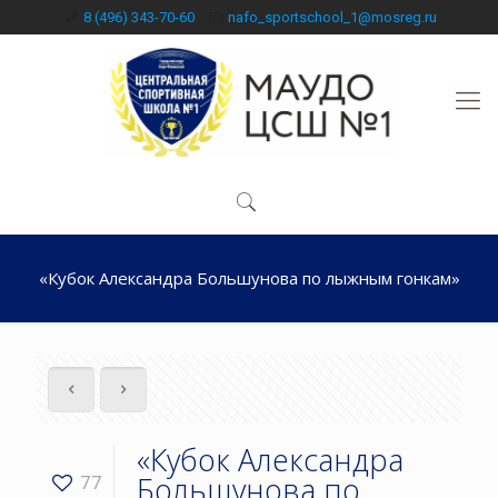
8 (496) 343-70-60
nafo_sportschool_1@mosreg.ru
«Кубок Александра Большунова по лыжным гонкам»
«Кубок Александра
Большунова по
77