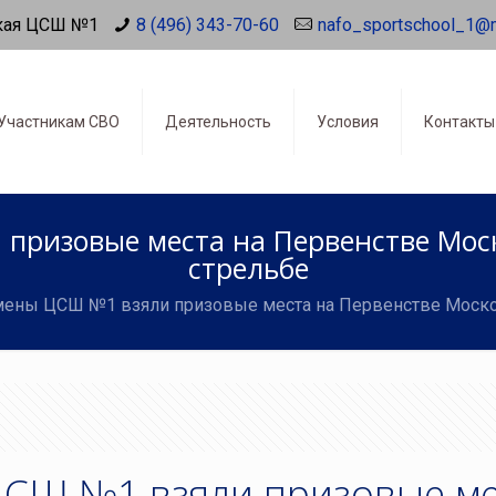
кая ЦСШ №1
8 (496) 343-70-60
nafo_sportschool_1@
Участникам СВО
Деятельность
Условия
Контакты
призовые места на Первенстве Моск
стрельбе
мены ЦСШ №1 взяли призовые места на Первенстве Москов
СШ №1 взяли призовые ме