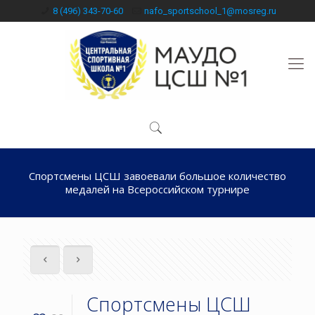
8 (496) 343-70-60
nafo_sportschool_1@mosreg.ru
Спортсмены ЦСШ завоевали большое количество
медалей на Всероссийском турнире
Спортсмены ЦСШ