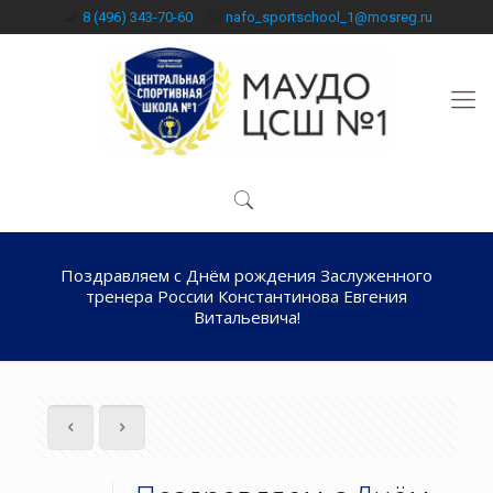
8 (496) 343-70-60
nafo_sportschool_1@mosreg.ru
Поздравляем с Днём рождения Заслуженного
тренера России Константинова Евгения
Витальевича!