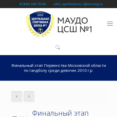
8 (496) 343-70-60
nafo_sportschool_1@mosreg.ru
Финальный этап Первенства Московской области
по гандболу среди девочек 2010 г.р.
Финальный этап