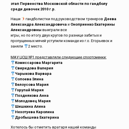
этап Первенства Московской области по гандболу
среди девочек 2010 г.р.
Наши
гандболистки под руководством тренеров
Деева
Александра
Александровича
и
Оноприенко Екатерины
Александровны
выиграли все
игры, но по итогу двух кругов по разнице забитых и
пропущенных мячей уступили команде из г.о. Егорьевск и
заняли
2 место.
МАУ ЦСШ №1 представляли следующие спортсменки:
Комиссарова Маргарита
Свиридова Валерия
Чарыкова Варвара
Сопоева Элина
Белоусова Мария
Горупай Мария
Позднякова Анна
Молодовец Мария
Шишкина Алина
Нехотуева Каролина
Дробышева Екатерина
Хотелось бы отметить вратаря нашей команды