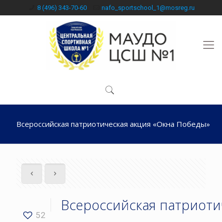
8 (496) 343-70-60
nafo_sportschool_1@mosreg.ru
Всероссийская патриотическая акция «Окна Победы»
Всероссийская патриоти
52