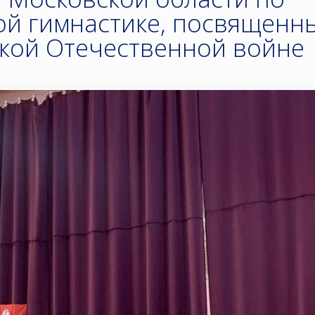
ой гимнастике, посвященн
икой Отечественной войне