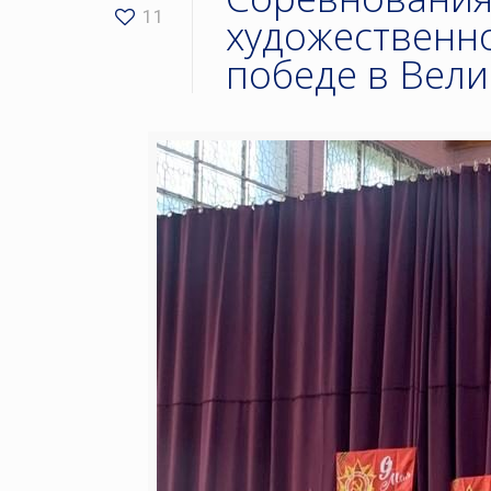
11
художественн
победе в Вел