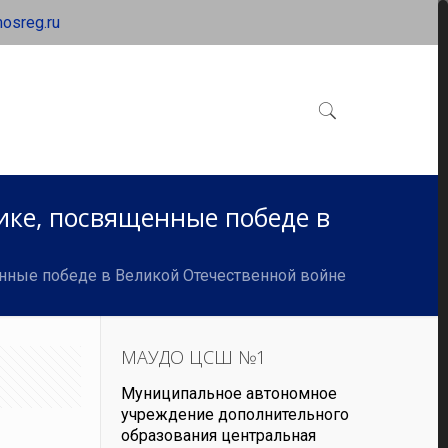
osreg.ru
ике, посвященные победе в
нные победе в Великой Отечественной войне
МАУДО ЦСШ №1
Муниципальное автономное
учреждение дополнительного
образования центральная