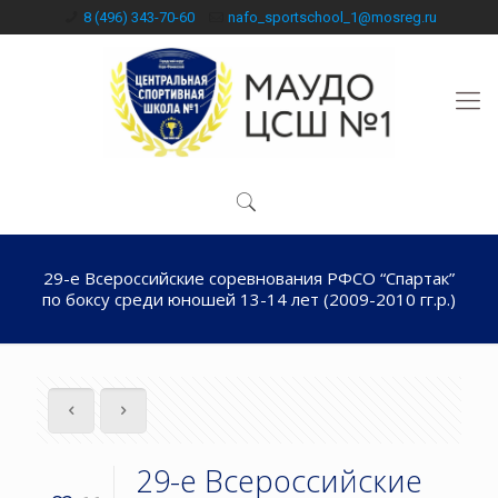
8 (496) 343-70-60
nafo_sportschool_1@mosreg.ru
29-е Всероссийские соревнования РФСО “Спартак”
по боксу среди юношей 13-14 лет (2009-2010 гг.р.)
29-е Всероссийские