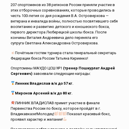
207 спортсменов из 38 регионов России приняли участие в
этих отборочных соревнованиях, которые проводились в
честь 100-летия со дня рождения В.А. Островерхова —
ветерана и инвалида войны, полностью посвятившего себя
воспитанию и развитию детского и юношеского бокса,
первого директора Люберецкой школы бокса. После
кончины Виталия Андреевича дело переняла его
супруга Светлана Александровна Островерхова.
Почётным гостем турнира стала генеральный секретарь
Федерации бокса России Татьяна Кириенко!
Спортсмены МАУДО ЦСШ №1
(тренер Пошкурлат Андрей
Сергеевич)
завоевали следующие награды:
Линник Владислав в/к до 57 кг.
Миронов Арсений в/к до 80 кг.
ЛИННИК ВЛАДИСЛАВ примет участие в финале
Первенства России по боксу, которое пройдёт в г.
Владикавказе!Молодец!
Показал красивый бокс,
проявил характер и желание!