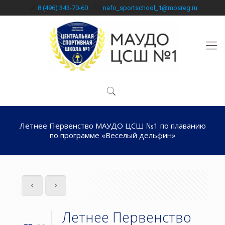
8 (496) 343-70-60
nafo_sportschool_1@mosreg.ru
Летнее Первенство МАУДО ЦСШ №1 по плаванию
по программе «Веселый дельфин»
Летнее Первенство