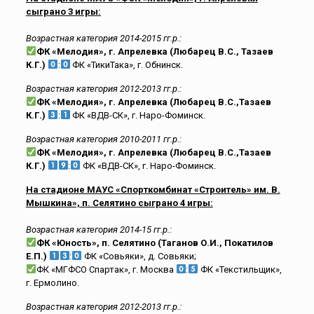
сыграно 3 игры:
Возрастная категория 2014-2015 гг.р.:
ФК
«Мелодия», г. Апрелевка (Любарец В.С., Тазаев
К.Г.)
:
ФК «ТикиТака», г. Обнинск.
Возрастная категория 2012-2013 гг.р.:
ФК «Мелодия», г. Апрелевка (Любарец В.С.,Тазаев
К.Г.)
:
ФК «ВДВ-СК», г. Наро-Фоминск.
Возрастная категория 2010-2011 гг.р.:
ФК «Мелодия», г. Апрелевка (Любарец В.С.,Тазаев
К.Г.)
:
ФК «ВДВ-СК», г. Наро-Фоминск.
На стадионе МАУС «Спорткомбинат «Строитель» им. В.
Мышкина», п. Селятино сыграно 4 игры:
Возрастная категория 2014-15 гг.р.:
ФК «Юность», п. Селятино (Таганов О.И., Покатилов
Е.П.)
:
ФК «Совьяки», д. Совьяки;
ФК «МГФСО Спартак», г. Москва
:
ФК «Текстильщик»,
г. Ермолино.
Возрастная категория 2012-2013 гг.р.: