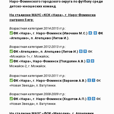
Наро-Фоминского городского округа по футболу среди
детско-юношеских команд
.
На стадионе МАУС «КСК «Нара», г. Наро-Фоминска
сыграно 5 игр:
Возрастная категория 2014-2015 гг.р.:
ФК «Нара», г. Наро-Фоминск (Ивочкин М.С.)
:
ФК
«
Атепцево», п. Атепцево (Литов И.).
Возрастная категория 2012-2013 гг.р.:
ФК «Атепцево», п. Атепцево (Литов И.)
:
ФК
«Можайск-1», г. Можайск;
ФК «Нара», Наро-Фоминск (Полдолин А.В.)
:
Можайск-2, г. Можайск.
Возрастная категория 2010-2011 гг.р.:
ФК «Нара», г. Наро-Фоминск (Баранов А.В.)
:
ФК
«Новая Звезда», п. Ватутинки.
Возрастная категория 2008-2009 гг.р.:
ФК «Нара», г. Наро-Фоминск (Ходотов А.П.)
:
ФК
«Новая Звезда», п. Ватутинки.
На стадионе МАУС «ФОК «Мелодия», г. Апрелевки