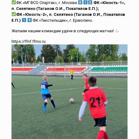
ФК «МГФСО Спартак», г. Москва
:
ФК
«Юность-1»,
п. Селятино (Таганов О.И., Покатилов
Е.П.);
ФК «Юность-2», п. Селятино (Таганов О.И., Покатилов
Е.П.)
:
ФК «Текстильщик», г. Ермолино.
Желаем нашим командам удачи в следующих матчах!
https://ffnf.ffmo.ru