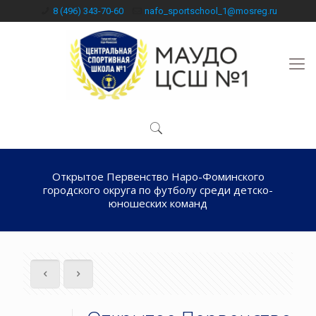
8 (496) 343-70-60
nafo_sportschool_1@mosreg.ru
Открытое Первенство Наро-Фоминского
городского округа по футболу среди детско-
юношеских команд