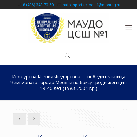
8 (496) 343-70-60
nafo_sportschool_1@mosreg.ru
Кожеурова Ксения Федоровна — победительница
Чемпионата города Москвы по боксу среди женщин
19-40 лет (1983-2004 г.р.)