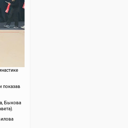
мнастике
и показав
да, Быкова
вета).
вилова