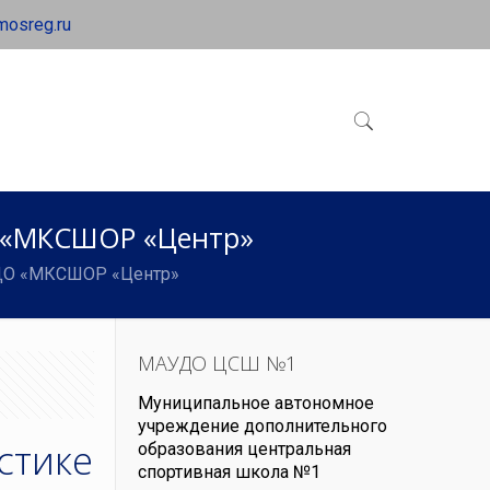
mosreg.ru
О «МКСШОР «Центр»
У ДО «МКСШОР «Центр»
МАУДО ЦСШ №1
Муниципальное автономное
учреждение дополнительного
стике
образования центральная
спортивная школа №1