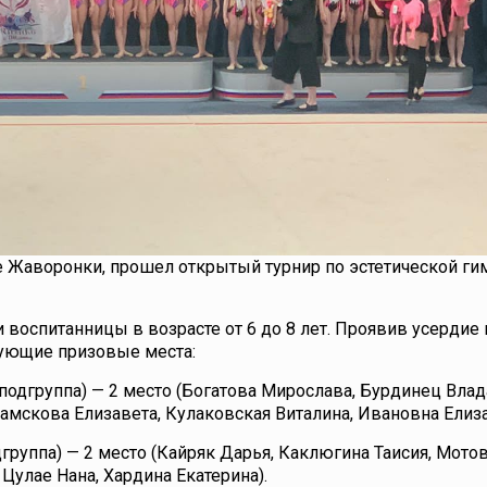
е Жаворонки, прошел открытый турнир по эстетической ги
оспитанницы в возрасте от 6 до 8 лет. Проявив усердие 
дующие призовые места:
 подгруппа) — 2 место (Богатова Мирослава, Бурдинец Вла
амскова Елизавета, Кулаковская Виталина, Ивановна Елиза
группа) — 2 место (Кайряк Дарья, Каклюгина Таисия, Мото
Цулае Нана, Хардина Екатерина).