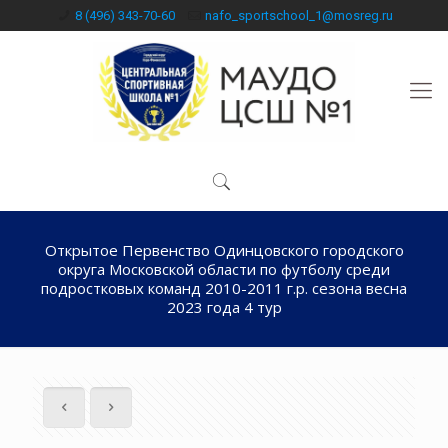
8 (496) 343-70-60
nafo_sportschool_1@mosreg.ru
Открытое Первенство Одинцовского городского
округа Московской области по футболу среди
подростковых команд 2010-2011 г.р. сезона весна
2023 года 4 тур