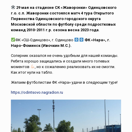
29 мая на стадионе СК «Жаворонки» Одинцовского
г.о. с.п. Жаворонки состоялся матч 4 тура Открытого
Первенства Одинцовского городского округа
Московской области по футболу среди подростковых
команд 2010-2011 г.р. сезона весна 2023 года
.
ФК «СШ-Одинцово», г. Одинцово
:
ФК «Нара», г.
Наро-Фоминск (Ивочкин М.С.).
Соперник оказался не очень удобным для нашей команды.
Ребята хорошо защищались и создали много голевых
моментов
, но к сожалению реализовать их не смогли.
Как итог нули на табло.
Желаем футболистам ФК «Нара» удачи в следующем туре!
https://odintsovo.nagradion.ru