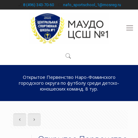
8 (496) 343-70-60
nafo_sportschool_1@mosreg.ru
Открытое Первенство Наро-Фоминского
городского округа по футболу среди детско-
юношеских команд. 8 тур.