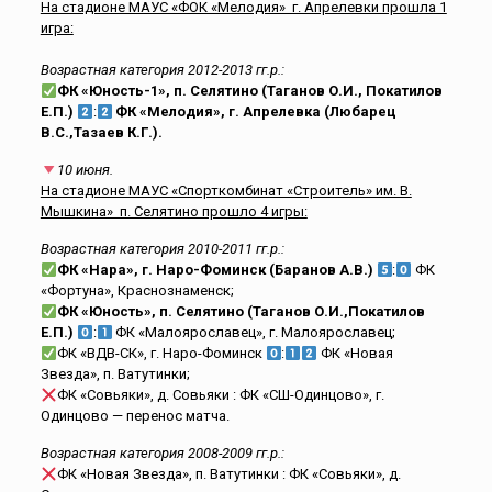
На стадионе МАУС «ФОК «Мелодия» г. Апрелевки прошла 1
игра:
Возрастная категория 2012-2013 гг.р.:
ФК «Юность-1», п. Селятино (Таганов О.И., Покатилов
Е.П.)
:
ФК «Мелодия», г. Апрелевка (Любарец
В.С.,Тазаев К.Г.).
10 июня.
На стадионе МАУС «Спорткомбинат «Строитель» им. В.
Мышкина» п. Селятино прошло 4 игры:
Возрастная категория 2010-2011 гг.р.:
ФК «Нара», г. Наро-Фоминск (Баранов А.В.)
:
ФК
«Фортуна», Краснознаменск;
ФК «Юность», п. Селятино (Таганов О.И.,Покатилов
Е.П.)
:
ФК «Малоярославец», г. Малоярославец;
ФК «ВДВ-СК», г. Наро-Фоминск
:
ФК «Новая
Звезда», п. Ватутинки;
ФК «Совьяки», д. Совьяки : ФК «СШ-Одинцово», г.
Одинцово — перенос матча.
Возрастная категория 2008-2009 гг.р.:
ФК «Новая Звезда», п. Ватутинки : ФК «Совьяки», д.