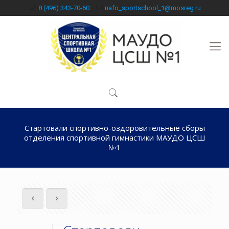
8 (496) 343-70-60
nafo_sportschool_1@mosreg.ru
Стартовали спортивно-оздоровительные сборы
отделения спортивной гимнастики МАУДО ЦСШ
№1