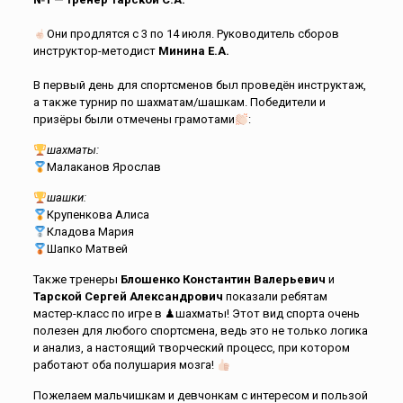
Они продлятся с 3 по 14 июля. Руководитель сборов
инструктор-методист
Минина
Е.А.
В первый день для спортсменов был проведён инструктаж,
а также турнир по шахматам/шашкам. Победители и
призёры были отмечены грамотами
:
шахматы:
Малаканов Ярослав
шашки:
Крупенкова Алиса
Кладова Мария
Шапко Матвей
Также тренеры
Блошенко Константин Валерьевич
и
Тарской Сергей Александрович
показали ребятам
мастер-класс по игре в ♟шахматы! Этот вид спорта очень
полезен для любого спортсмена, ведь это не только логика
и анализ, а настоящий творческий процесс, при котором
работают оба полушария мозга!
Пожелаем мальчишкам и девчонкам с интересом и пользой