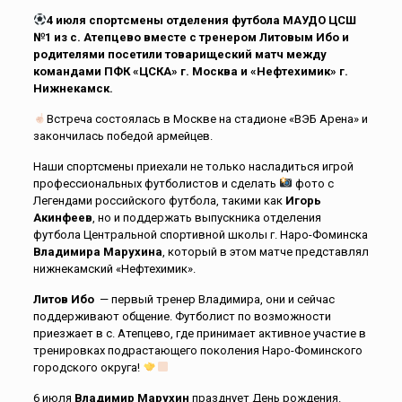
4 июля спортсмены отделения футбола МАУДО ЦСШ
№1 из с. Атепцево вместе с тренером Литовым Ибо и
родителями посетили товарищеский матч между
командами ПФК «ЦСКА» г. Москва и «Нефтехимик» г.
Нижнекамск.
Встреча состоялась в Москве на стадионе «ВЭБ Арена» и
закончилась победой армейцев.
Наши спортсмены приехали не только насладиться игрой
профессиональных футболистов и сделать
фото с
Легендами российского футбола, такими как
Игорь
Акинфеев
, но и поддержать выпускника отделения
футбола Центральной спортивной школы г. Наро-Фоминска
Владимира Марухина
, который в этом матче представлял
нижнекамский «Нефтехимик».
Литов Ибо
— первый тренер Владимира, они и сейчас
поддерживают общение. Футболист по возможности
приезжает в с. Атепцево, где принимает активное участие в
тренировках подрастающего поколения Наро-Фоминского
городского округа!
6 июля
Владимир Марухин
празднует День рождения.