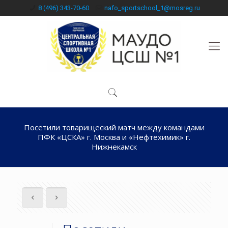
8 (496) 343-70-60
nafo_sportschool_1@mosreg.ru
Посетили товарищеский матч между командами
ПФК «ЦСКА» г. Москва и «Нефтехимик» г.
Нижнекамск