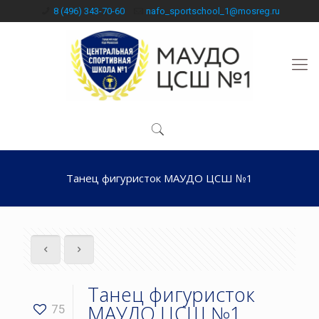
8 (496) 343-70-60
nafo_sportschool_1@mosreg.ru
Танец фигуристок МАУДО ЦСШ №1
Танец фигуристок
МАУДО ЦСШ №1
75