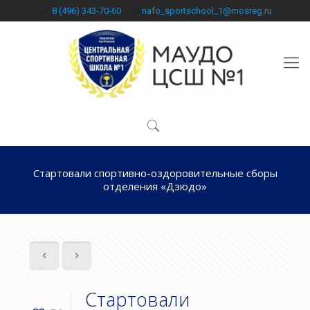
8 (496) 343-70-60
nafo_sportschool_1@mosreg.ru
Стартовали спортивно-оздоровительные сборы
отделения «Дзюдо»
Стартовали