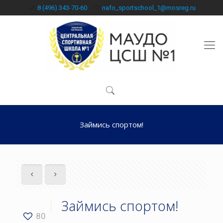
8 (496) 343-70-60
nafo_sportschool_1@mosreg.ru
Займись спортом!
Займись спортом!
80