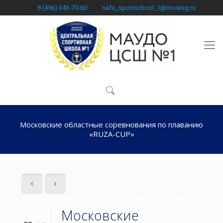
8 (496) 343-70-60
nafo_sportschool_1@mosreg.ru
Московские областные соревнования по плаванию
«RUZA-CUP»
Московские