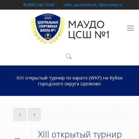
8 (496) 343-70-60
nafo_sportschool_1@mosreg.ru
XIII открытый турнир по каратэ (WKF) на Кубок
городского округа Щелково
XIII открытый турнир