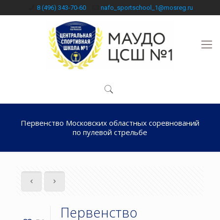
8 (496) 343-70-60
nafo_sportschool_1@mosreg.ru
Первенство Московских областных соревнований
по пулевой стрельбе
Первенство