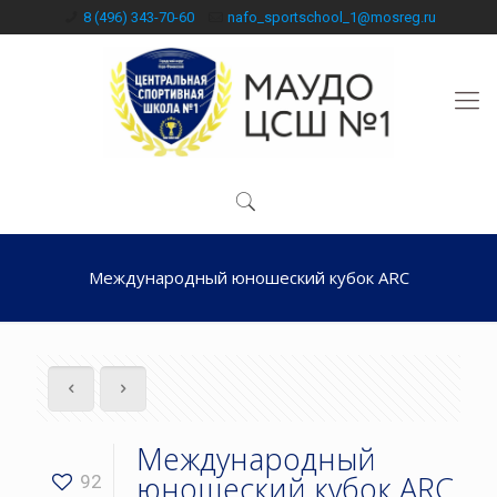
8 (496) 343-70-60
nafo_sportschool_1@mosreg.ru
Международный юношеский кубок ARC
Международный
юношеский кубок ARC
92