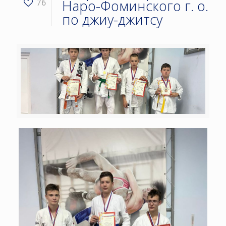
Наро-Фоминского г. о.
76
по джиу-джитсу