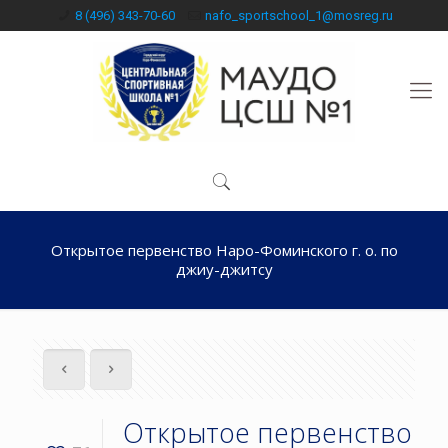
8 (496) 343-70-60
nafo_sportschool_1@mosreg.ru
Открытое первенство Наро-Фоминского г. о. по
джиу-джитсу
Открытое первенство