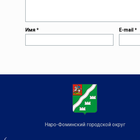
Имя
*
E-mail
*
Наро-Фоминский городской округ