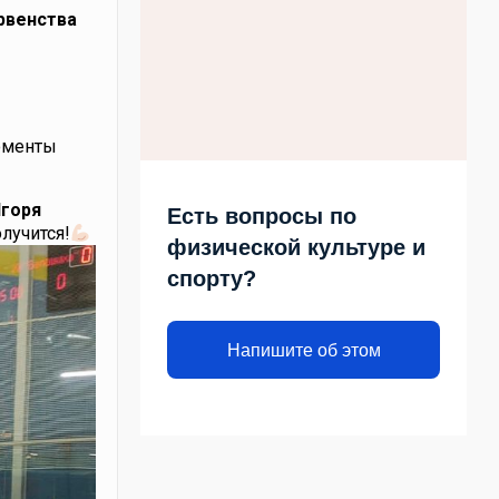
рвенства
моменты
Игоря
Есть вопросы по
лучится!
физической культуре и
спорту?
Напишите об этом