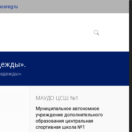
osreg.ru
дежды».
Надежды».
МАУДО ЦСШ №1
Муниципальное автономное
учреждение дополнительного
образования центральная
спортивная школа №1