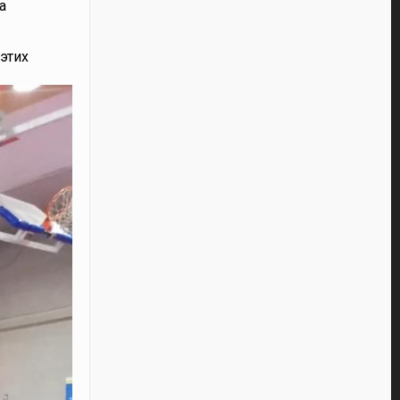
а
этих