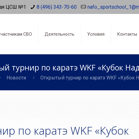
ая ЦСШ №1
8 (496) 343-70-60
nafo_sportschool_1@m
частникам СВО
Деятельность
Условия
Контакты
й турнир по каратэ WKF «Кубок На
Новости
Открытый турнир по каратэ WKF «Кубок 
ир по каратэ WKF «Кубок