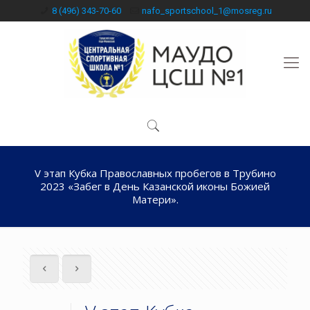
8 (496) 343-70-60
nafo_sportschool_1@mosreg.ru
V этап Кубка Православных пробегов в Трубино
2023 «Забег в День Казанской иконы Божией
Матери».