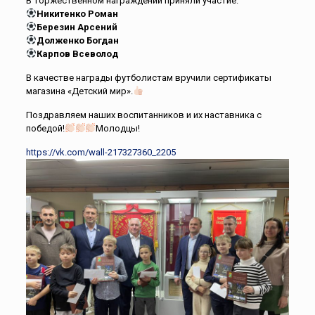
В торжественном награждении приняли участие:
Никитенко Роман
Березин Арсений
Долженко Богдан
Карпов Всеволод
В качестве награды футболистам вручили сертификаты
магазина «Детский мир».
Поздравляем наших воспитанников и их наставника с
победой!
Молодцы!
https://vk.com/wall-217327360_2205