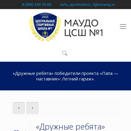
8 (496) 343-70-60
nafo_sportschool_1@mosreg.ru
«Дружные ребята» победители проекта «Папа —
наставник»: Летний гараж».
«Дружные ребята»