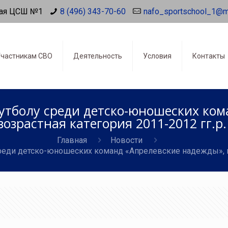
ая ЦСШ №1
8 (496) 343-70-60
nafo_sportschool_1@m
частникам СВО
Деятельность
Условия
Контакты
тболу среди детско-юношеских ком
возрастная категория 2011-2012 гг.р.
Главная
Новости
еди детско-юношеских команд «Апрелевские надежды», воз