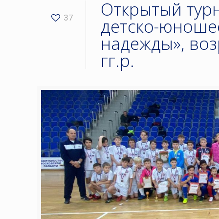
Открытый турн
37
детско-юноше
надежды», воз
гг.р.