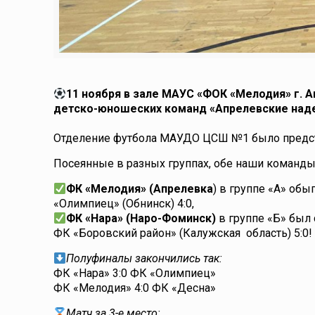
11 ноября в зале МАУС «ФОК «Мелодия» г. 
детско-юношеских команд «Апрелевские надеж
Отделение футбола МАУДО ЦСШ №1 было представ
Посеянные в разных группах, обе наши команды 
ФК «Мелодия» (Апрелевка
) в группе «А» об
«Олимпиец» (Обнинск) 4:0,
ФК «Нара» (Наро-Фоминск)
в группе «Б» был
ФК «Боровский район» (Калужская область) 5:0!
Полуфиналы закончились так:
ФК «Нара» 3:0 ФК «Олимпиец»
ФК «Мелодия» 4:0 ФК «Десна»
Матч за 3-е место: