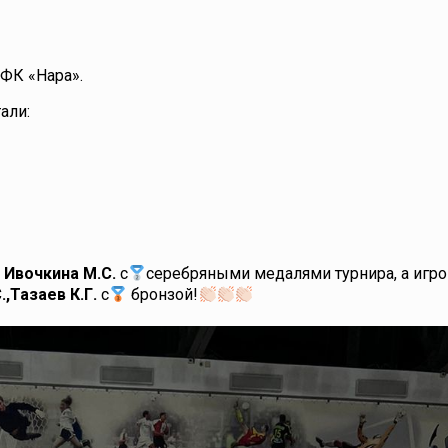
ФК «Нара».
али:
а
Ивочкина М.С.
с
серебряными медалями турнира, а игр
,Тазаев К.Г.
с
бронзой!