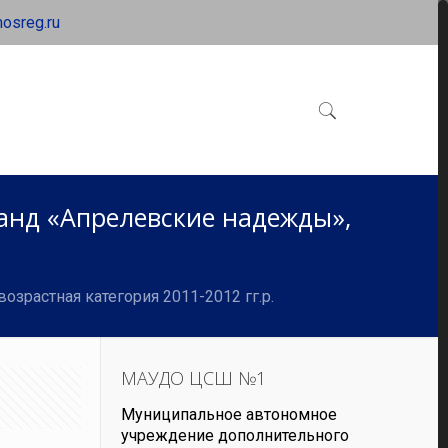
osreg.ru
анд «Апрелевские надежды»,
растная категория 2011-2012 гг.р.
МАУДО ЦСШ №1
Муниципальное автономное
учреждение дополнительного