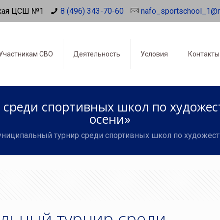
кая ЦСШ №1
8 (496) 343-70-60
nafo_sportschool_1@
Участникам СВО
Деятельность
Условия
Контакты
реди спортивных школ по художес
осени»
иципальный турнир среди спортивных школ по художеств
льный турнир среди