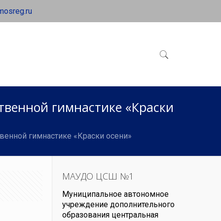
mosreg.ru
твенной гимнастике «Краски
енной гимнастике «Краски осени»
МАУДО ЦСШ №1
Муниципальное автономное
учреждение дополнительного
образования центральная