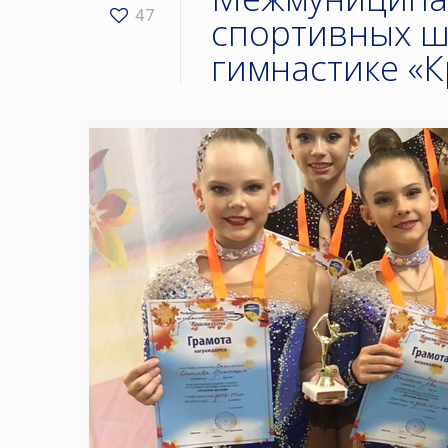
47
спортивных ш
гимнастике «К