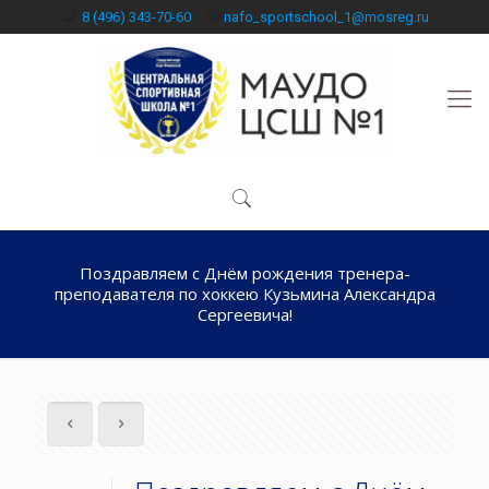
8 (496) 343-70-60
nafo_sportschool_1@mosreg.ru
Поздравляем с Днём рождения тренера-
преподавателя по хоккею Кузьмина Александра
Сергеевича!