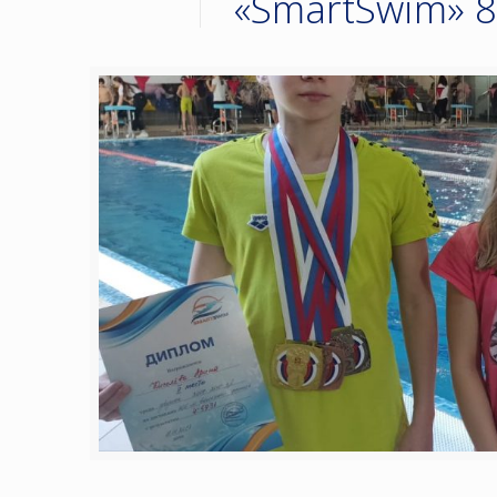
«SmartSwim» 8