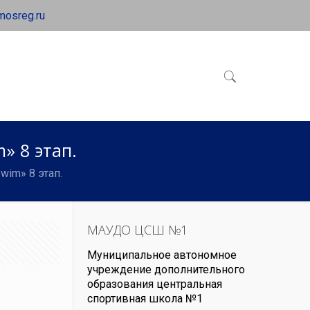
mosreg.ru
» 8 этап.
im» 8 этап.
МАУДО ЦСШ №1
Муниципальное автономное
учреждение дополнительного
образования центральная
спортивная школа №1