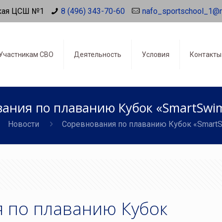
кая ЦСШ №1
8 (496) 343-70-60
nafo_sportschool_1@
Участникам СВО
Деятельность
Условия
Контакты
ания по плаванию Кубок «SmartSwim
Новости
Соревнования по плаванию Кубок «SmartSw
 по плаванию Кубок