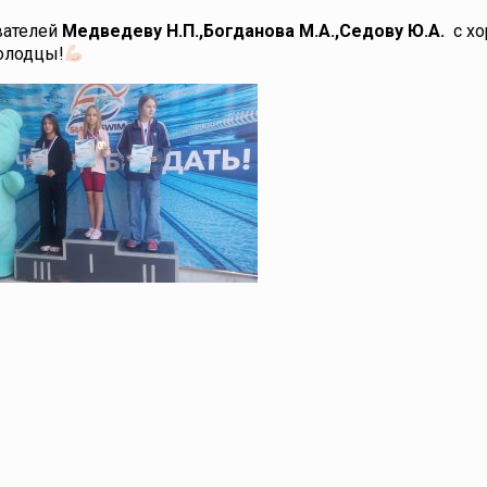
вателей
Медведеву Н.П.,Богданова М.А.,Седову Ю.А.
с х
олодцы!