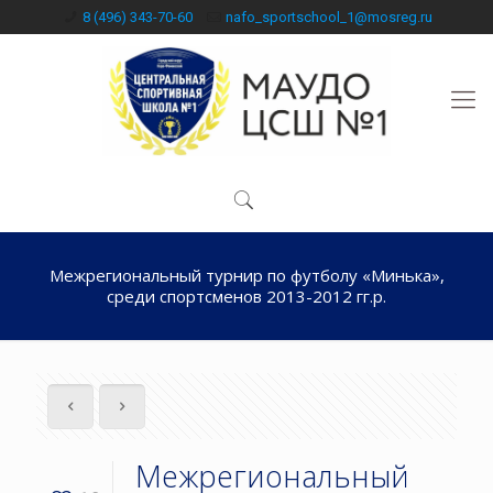
8 (496) 343-70-60
nafo_sportschool_1@mosreg.ru
Межрегиональный турнир по футболу «Минька»,
среди спортсменов 2013-2012 гг.р.
Межрегиональный