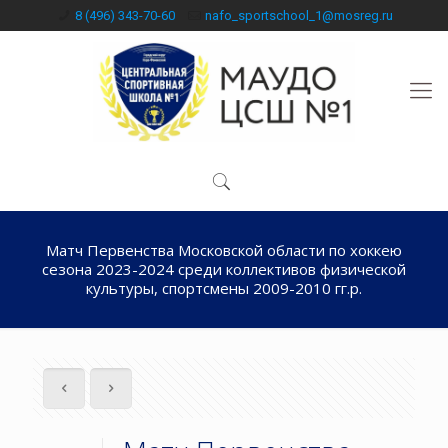
8 (496) 343-70-60
nafo_sportschool_1@mosreg.ru
Матч Первенства Московской области по хоккею
сезона 2023-2024 среди коллективов физической
культуры, спортсмены 2009-2010 гг.р.