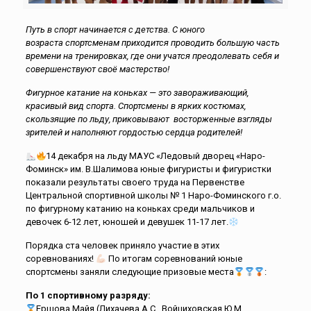
Путь в спорт начинается с детства. С юного
возраста спортсменам приходится проводить большую часть
времени на тренировках, где они учатся преодолевать себя и
совершенствуют своё мастерство!
Фигурное катание на коньках — это завораживающий,
красивый вид спорта. Спортсмены в ярких костюмах,
скользящие по льду, приковывают восторженные взгляды
зрителей и наполняют гордостью сердца родителей!
14 декабря на льду МАУС «Ледовый дворец «Наро-
Фоминск» им. В.Шалимова юные фигуристы и фигуристки
показали результаты своего труда на Первенстве
Центральной спортивной школы № 1 Наро-Фоминского г.о.
по фигурному катанию на коньках среди мальчиков и
девочек 6-12 лет, юношей и девушек 11-17 лет.
Порядка ста человек приняло участие в этих
соревнованиях!
По итогам соревнований юные
спортсмены заняли следующие призовые места
:
По 1 спортивному разряду:
Ершова Майя (Лихачева А.С., Войциховская Ю.М.,