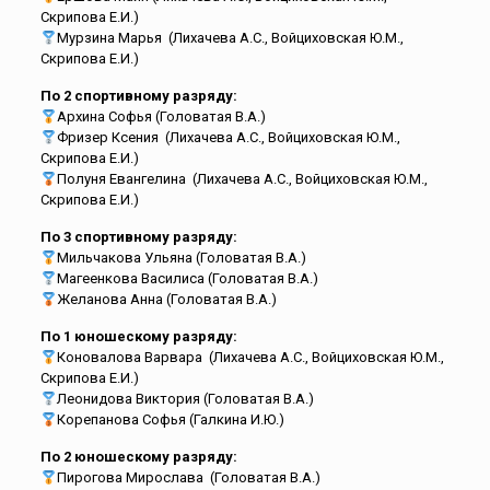
Скрипова Е.И.)
Мурзина Марья (Лихачева А.С., Войциховская Ю.М.,
Скрипова Е.И.)
По 2 спортивному разряду:
Архина Софья (Головатая В.А.)
Фризер Ксения (Лихачева А.С., Войциховская Ю.М.,
Скрипова Е.И.)
Полуня Евангелина (Лихачева А.С., Войциховская Ю.М.,
Скрипова Е.И.)
По 3 спортивному разряду:
Мильчакова Ульяна (Головатая В.А.)
Магеенкова Василиса (Головатая В.А.)
Желанова Анна (Головатая В.А.)
По 1 юношескому разряду:
Коновалова Варвара (Лихачева А.С., Войциховская Ю.М.,
Скрипова Е.И.)
Леонидова Виктория (Головатая В.А.)
Корепанова Софья (Галкина И.Ю.)
По 2 юношескому разряду:
Пирогова Мирослава (Головатая В.А.)