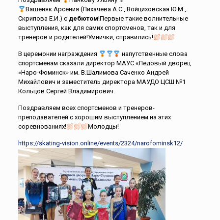
Вашеняк Арсения (Лихачева А.С., Войциховская Ю.М.,
Скрипова Е.И.) с
дебютом
!Первые такие волнительные
выступления, как для самих спортсменов, так и для
тренеров и родителей!Умнички, справились!
В церемонии награждения
напутственные слова
спортсменам сказали директор МАУС «Ледовый дворец
«Наро-Фоминск» им. В.Шалимова Саченко Андрей
Михайлович и заместитель директора МАУДО ЦСШ №1
Кольцов Сергей Владимирович.
Поздравляем всех спортсменов и тренеров-
преподавателей с хорошим выступлением на этих
соревнованиях!
Молодцы!
https://skating-vision.online/events/2324/narofominsk12/