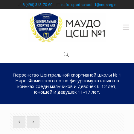
8 (496) 343-70-60
nafo_sportschool_1@mosreg.ru
Первенство Центральной спортивной школы № 1
Наро-Фоминского г.о. по фигурному катанию на
коньках среди мальчиков и девочек 6-12 лет,
юношей и девушек 11-17 лет.