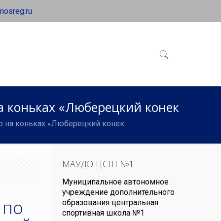
mosreg.ru
а коньках «Люберецкий конек
ю на коньках «Люберецкий конек
МАУДО ЦСШ №1
Муниципальное автономное
учреждение дополнительного
 по
образования центральная
спортивная школа №1