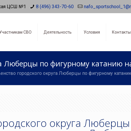
кая ЦСШ №1
8 (496) 343-70-60
nafo_sportschool_1@
Участникам СВО
Деятельность
Условия
Контакты
га Люберцы по фигурному катанию н
енство городского округа Люберцы по фигурному катани
ородского округа Люберцы