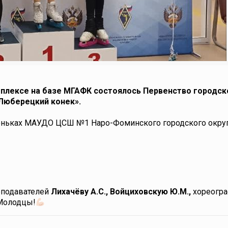
мплексе на базе МГАФК состоялось Первенство городск
Люберецкий конек».
коньках МАУДО ЦСШ №1 Наро-Фоминского городского округ
еподавателей
Лихачёву А.С., Войциховскую Ю.М.,
хореогр
Молодцы!