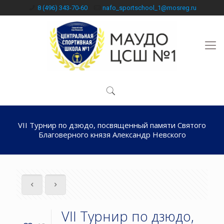
8 (496) 343-70-60
nafo_sportschool_1@mosreg.ru
VII Турнир по дзюдо, посвященный памяти Святого
Благоверного князя Александр Невского
VII Турнир по дзюдо,